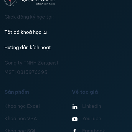
Click đăng ký học tại:
Tất cả khoá học
📖
Hướng dẫn kích hoạt
Công ty TNHH Zeitgeist
MST:
0315976395
Sản phẩm
Về tác giả
Khóa học Excel
Linkedin
Khóa học VBA
YouTube
Khóa học SQL
Facebook