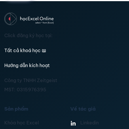
Click đăng ký học tại:
Tất cả khoá học
📖
Hướng dẫn kích hoạt
Công ty TNHH Zeitgeist
MST:
0315976395
Sản phẩm
Về tác giả
Khóa học Excel
Linkedin