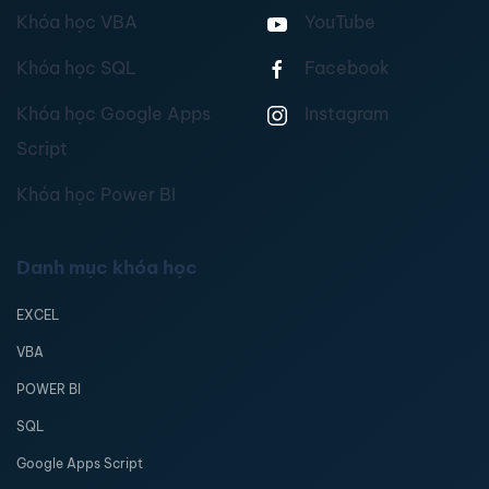
Khóa học VBA
YouTube
Khóa học SQL
Facebook
Khóa học Google Apps
Instagram
Script
Khóa học Power BI
Danh mục khóa học
EXCEL
VBA
POWER BI
SQL
Google Apps Script