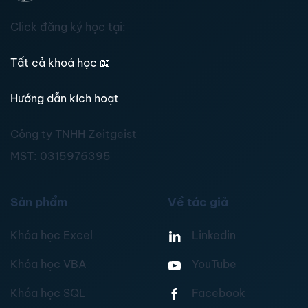
Click đăng ký học tại:
Tất cả khoá học
📖
Hướng dẫn kích hoạt
Công ty TNHH Zeitgeist
MST:
0315976395
Sản phẩm
Về tác giả
Khóa học Excel
Linkedin
Khóa học VBA
YouTube
Khóa học SQL
Facebook