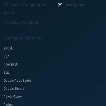
Khóa học Google Apps
Instagram
Script
Khóa học Power BI
Danh mục khóa học
EXCEL
VBA
POWER BI
SQL
Google Apps Script
Google Sheets
Power Query
Python