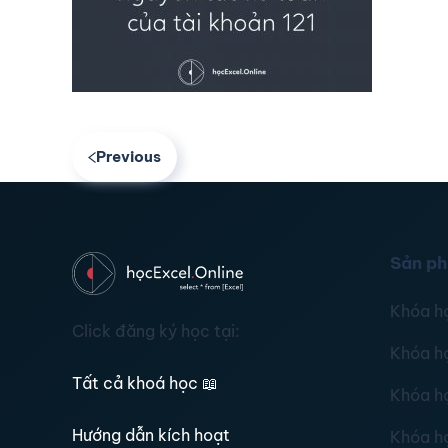
Previous
Sản p
Khóa h
Click đăng ký học tại:
Khóa h
Tất cả khoá học
📖
Khóa h
Hướng dẫn kích hoạt
Khóa h