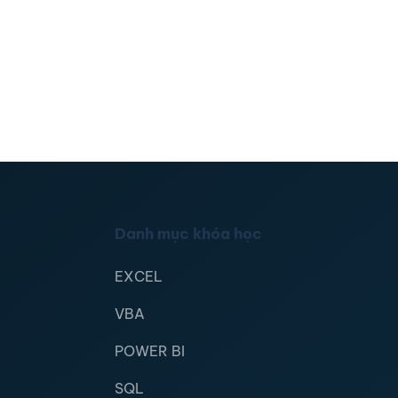
Danh mục khóa học
EXCEL
VBA
POWER BI
SQL