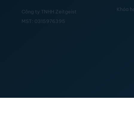
Khóa h
Công ty TNHH Zeitgeist
MST:
0315976395