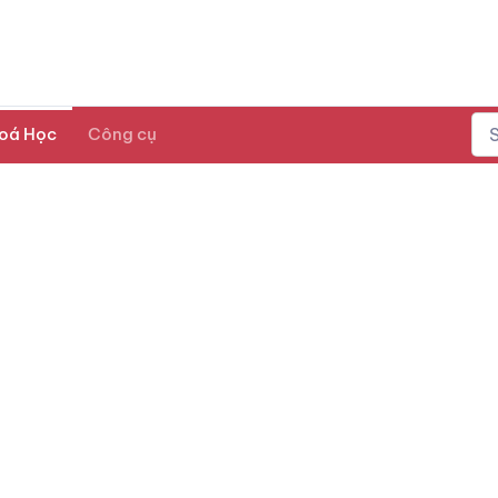
oá Học
Công cụ