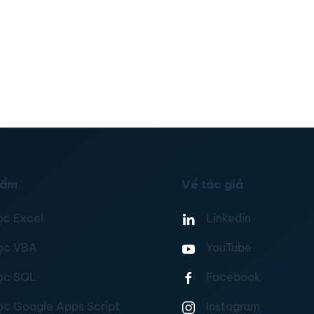
hẩm
Về tác giả
ọc Excel
Linkedin
ọc VBA
YouTube
ọc SQL
Facebook
ọc Google Apps Script
Instagram