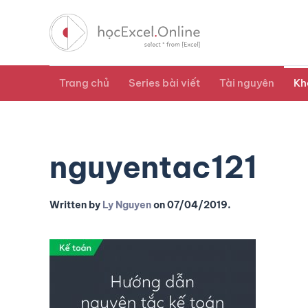
Trang chủ
Series bài viết
Tài nguyên
Kh
nguyentac121
Written by
Ly Nguyen
on
07/04/2019
.