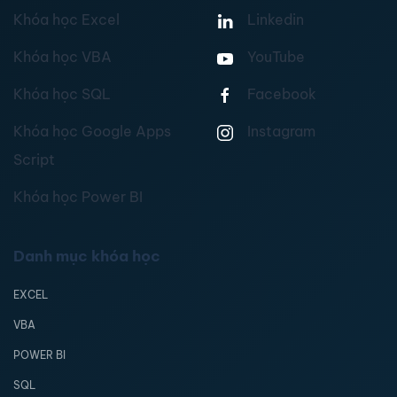
Khóa học Excel
Linkedin
Khóa học VBA
YouTube
Khóa học SQL
Facebook
Khóa học Google Apps
Instagram
Script
Khóa học Power BI
Danh mục khóa học
EXCEL
VBA
POWER BI
SQL