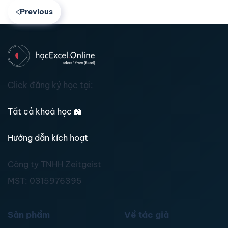
Previous
Click đăng ký học tại:
Tất cả khoá học
📖
Hướng dẫn kích hoạt
Công ty TNHH Zeitgeist
MST:
0315976395
Sản phẩm
Về tác giả