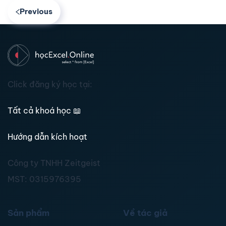
Previous
Click đăng ký học tại:
Tất cả khoá học
📖
Hướng dẫn kích hoạt
Công ty TNHH Zeitgeist
MST:
0315976395
Sản phẩm
Về tác giả