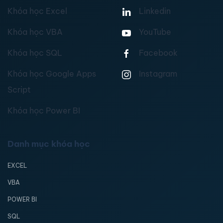
Khóa học Excel
Linkedin
Khóa học VBA
YouTube
Khóa học SQL
Facebook
Khóa học Google Apps
Instagram
Script
Khóa học Power BI
Danh mục khóa học
EXCEL
VBA
POWER BI
SQL