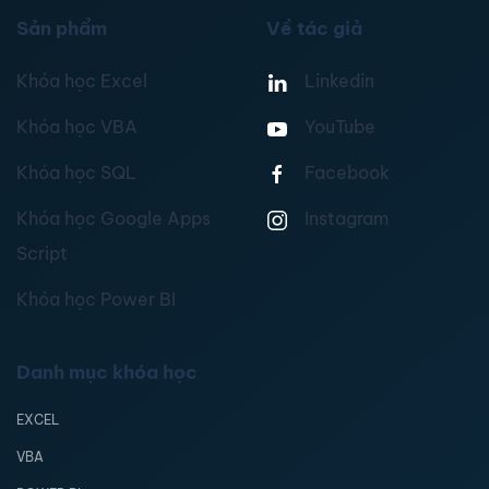
Sản phẩm
Về tác giả
Khóa học Excel
Linkedin
Khóa học VBA
YouTube
Khóa học SQL
Facebook
Khóa học Google Apps
Instagram
Script
Khóa học Power BI
Danh mục khóa học
EXCEL
VBA