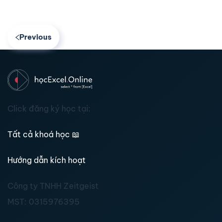
Previous
Click đăng ký học tại:
Tất cả khoá học
📖
Hướng dẫn kích hoạt
Công ty TNHH Zeitgeist
MST:
0315976395