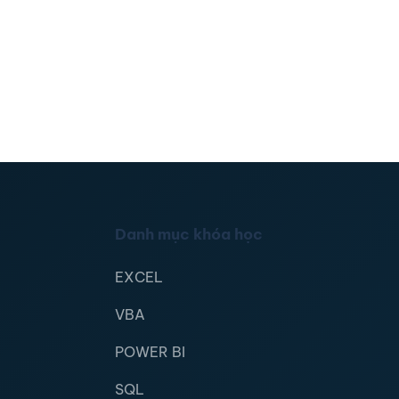
Danh mục khóa học
EXCEL
VBA
POWER BI
SQL