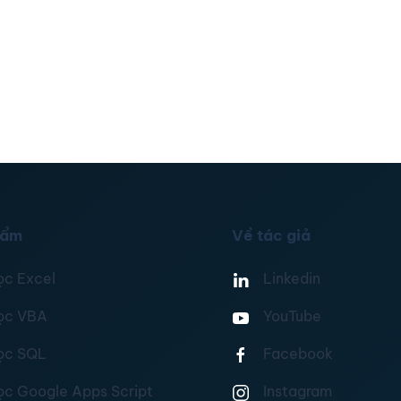
hẩm
Về tác giả
ọc Excel
Linkedin
ọc VBA
YouTube
ọc SQL
Facebook
ọc Google Apps Script
Instagram