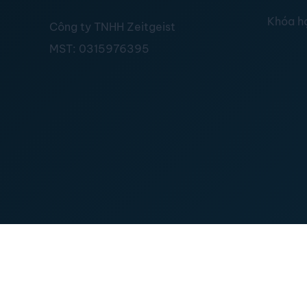
Khóa h
Công ty TNHH Zeitgeist
MST:
0315976395