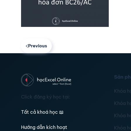
Previous
Sản p
Khóa h
Click đăng ký học tại:
Khóa h
Tất cả khoá học
📖
Khóa h
Hướng dẫn kích hoạt
Khóa h