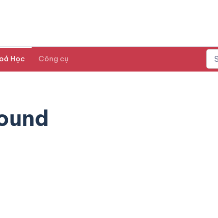
oá Học
Công cụ
ound