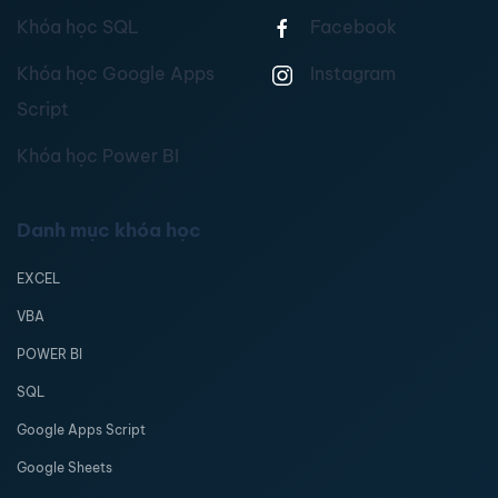
Khóa học SQL
Facebook
Khóa học Google Apps
Instagram
Script
Khóa học Power BI
Danh mục khóa học
EXCEL
VBA
POWER BI
SQL
Google Apps Script
Google Sheets