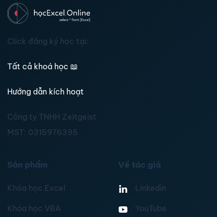
Click đăng ký học tại:
Tất cả khoá học
📖
Hướng dẫn kích hoạt
Công ty TNHH Zeitgeist
MST:
0315976395
Sản phẩm
Về tác giả
Khóa học Excel
Linkedin
Khóa học VBA
YouTube