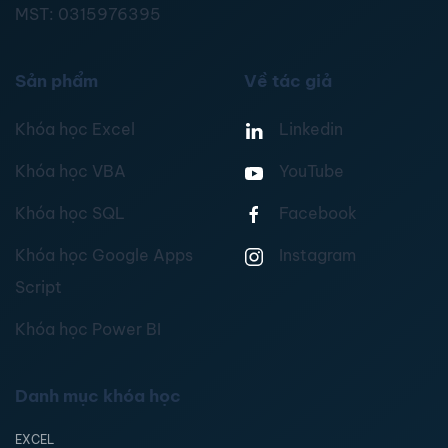
MST:
0315976395
Sản phẩm
Về tác giả
Khóa học Excel
Linkedin
Khóa học VBA
YouTube
Khóa học SQL
Facebook
Khóa học Google Apps
Instagram
Script
Khóa học Power BI
Danh mục khóa học
EXCEL