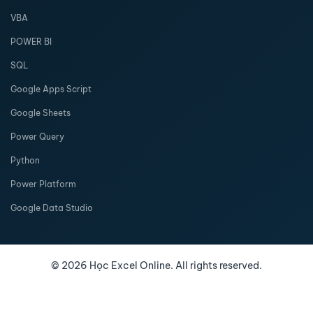
VBA
POWER BI
SQL
Google Apps Script
Google Sheets
Power Query
Python
Power Platform
Google Data Studio
©
2026
Học Excel Online. All rights reserved.