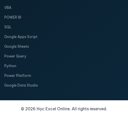
VBA
POWER BI
SQL
Google Apps Script
Google Sheets
Power Query
Python
Power Platform
Google Data Studio
©
2026
Học Excel Online. All rights reserved.