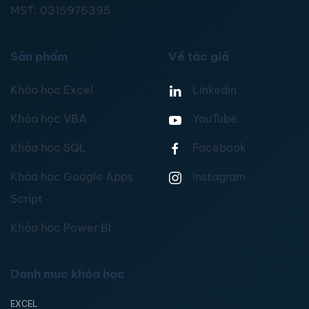
MST:
0315976395
Sản phẩm
Về tác giả
Khóa học Excel
Linkedin
Khóa học VBA
YouTube
Khóa học SQL
Facebook
Khóa học Google Apps
Instagram
Script
Khóa học Power BI
Danh mục khóa học
EXCEL