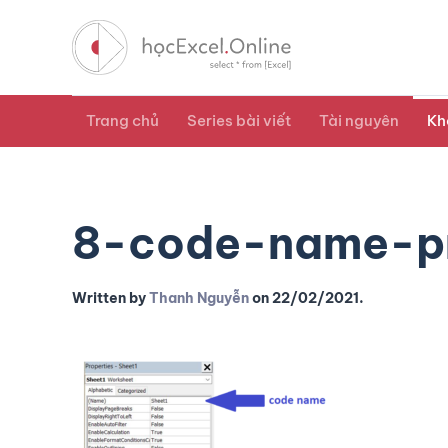
Trang chủ
Series bài viết
Tài nguyên
Kh
8-code-name-pr
Written by
Thanh Nguyễn
on
22/02/2021
.