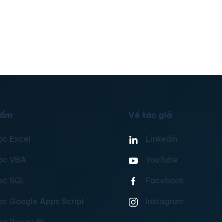
hẩm
Về tác giả
ọc Excel
Linkedin
ọc VBA
YouTube
ọc SQL
Facebook
ọc Google Apps Script
Instagram