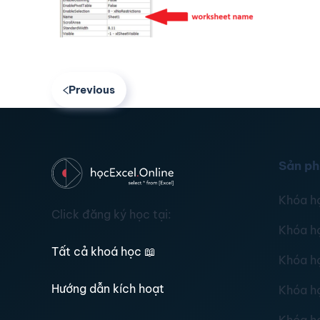
Previous
Sản p
Khóa h
Click đăng ký học tại:
Khóa h
Tất cả khoá học
📖
Khóa h
Hướng dẫn kích hoạt
Khóa h