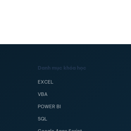
Danh mục khóa học
EXCEL
VBA
POWER BI
SQL