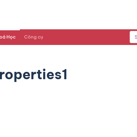
oá Học
Công cụ
operties1