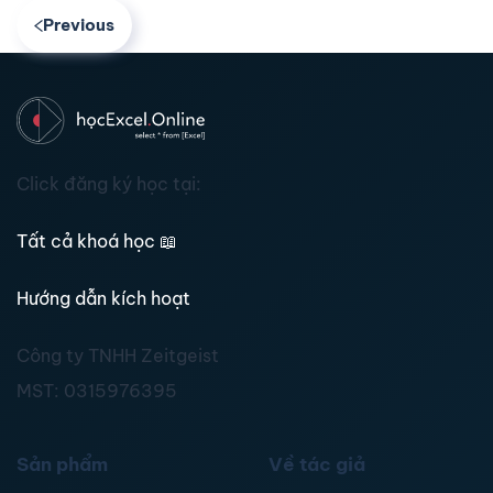
Previous
Click đăng ký học tại:
Tất cả khoá học
📖
Hướng dẫn kích hoạt
Công ty TNHH Zeitgeist
MST:
0315976395
Sản phẩm
Về tác giả