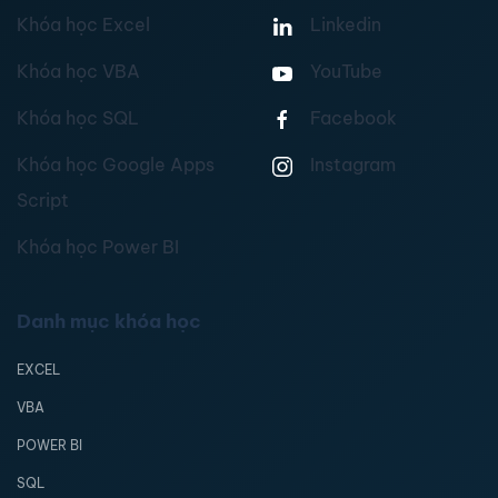
Khóa học Excel
Linkedin
Khóa học VBA
YouTube
Khóa học SQL
Facebook
Khóa học Google Apps
Instagram
Script
Khóa học Power BI
Danh mục khóa học
EXCEL
VBA
POWER BI
SQL