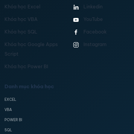
Khóa học Excel
Linkedin
Khóa học VBA
YouTube
Khóa học SQL
Facebook
Khóa học Google Apps
Instagram
Script
Khóa học Power BI
Danh mục khóa học
EXCEL
VBA
POWER BI
SQL