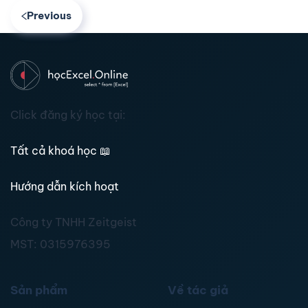
Previous
Click đăng ký học tại:
Tất cả khoá học
📖
Hướng dẫn kích hoạt
Công ty TNHH Zeitgeist
MST:
0315976395
Sản phẩm
Về tác giả