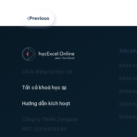
Previous
Sản p
Khóa h
Click đăng ký học tại:
Khóa h
Tất cả khoá học
📖
Khóa h
Hướng dẫn kích hoạt
Khóa h
Khóa h
Công ty TNHH Zeitgeist
MST:
0315976395