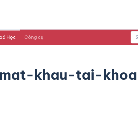
oá Học
Công cụ
mat-khau-tai-khoa
1