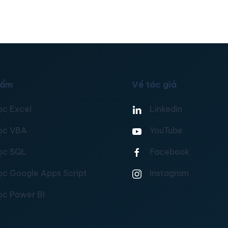
hẩm
Về tác giả
ọc Excel
Linkedin
ọc VBA
YouTube
ọc SQL
Facebook
ọc Google Apps Script
Instagram
ọc Power BI