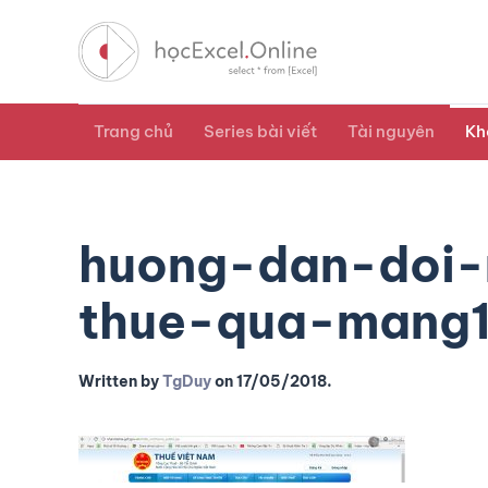
Trang chủ
Series bài viết
Tài nguyên
Kh
huong-dan-doi-
thue-qua-mang
Written by
TgDuy
on
17/05/2018
.