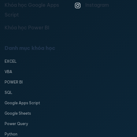
Khóa học Google Apps
Instagram
Script
Khóa học Power BI
Danh mục khóa học
EXCEL
VBA
POWER BI
SQL
Google Apps Script
Google Sheets
Power Query
Python