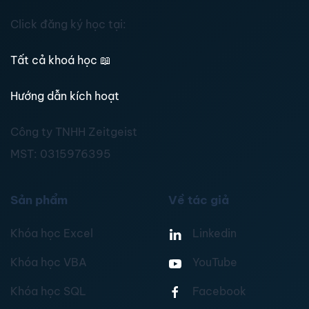
Click đăng ký học tại:
Tất cả khoá học
📖
Hướng dẫn kích hoạt
Công ty TNHH Zeitgeist
MST:
0315976395
Sản phẩm
Về tác giả
Khóa học Excel
Linkedin
Khóa học VBA
YouTube
Khóa học SQL
Facebook