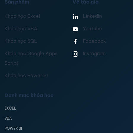
Sản phẩm
Về tác giả
Khóa học Excel
Linkedin
Khóa học VBA
YouTube
Khóa học SQL
Facebook
Khóa học Google Apps
Instagram
Script
Khóa học Power BI
Danh mục khóa học
EXCEL
VBA
POWER BI