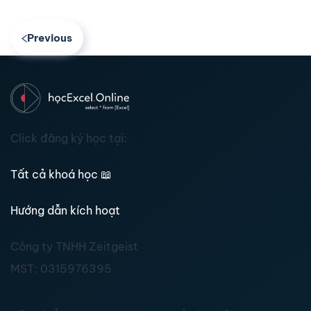
Previous
Click đăng ký học tại:
Tất cả khoá học
📖
Hướng dẫn kích hoạt
Công ty TNHH Zeitgeist
MST:
0315976395