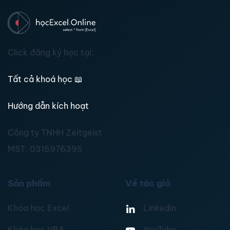
Click đăng ký học tại:
Tất cả khoá học
📖
Hướng dẫn kích hoạt
Công ty TNHH Zeitgeist
MST:
0315976395
Sản phẩm
Về tác giả
Khóa học Excel
Linkedin
Khóa học VBA
YouTube