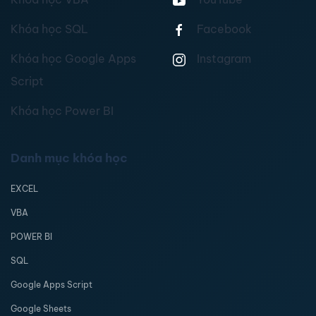
Khóa học SQL
Facebook
Khóa học Google Apps
Instagram
Script
Khóa học Power BI
Danh mục khóa học
EXCEL
VBA
POWER BI
SQL
Google Apps Script
Google Sheets