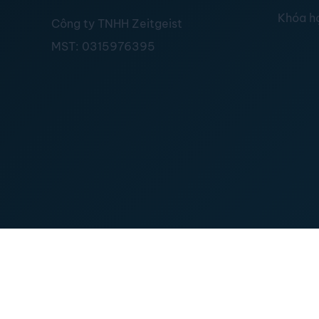
Khóa h
Công ty TNHH Zeitgeist
MST:
0315976395