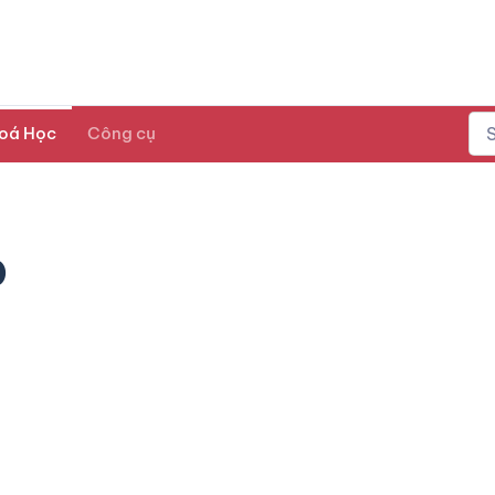
oá Học
Công cụ
p