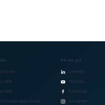
hẩm
Về tác giả
ọc Excel
Linkedin
ọc VBA
YouTube
ọc SQL
Facebook
ọc Google Apps Script
Instagram