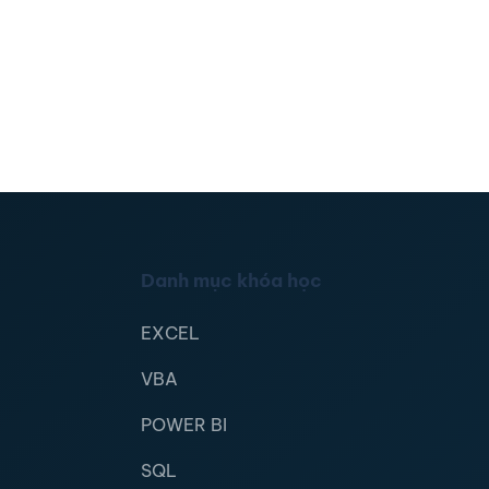
Danh mục khóa học
EXCEL
VBA
POWER BI
SQL