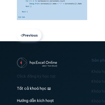
Previous
Sản p
Khóa h
Click đăng ký học tại:
Khóa h
Tất cả khoá học
📖
Khóa h
Hướng dẫn kích hoạt
Khóa h