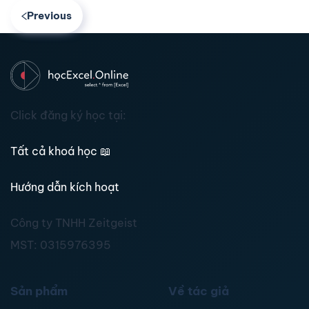
Previous
Click đăng ký học tại:
Tất cả khoá học
📖
Hướng dẫn kích hoạt
Công ty TNHH Zeitgeist
MST:
0315976395
Sản phẩm
Về tác giả