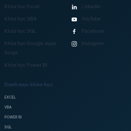
Khóa học Excel
Linkedin
Khóa học VBA
YouTube
Khóa học SQL
Facebook
Khóa học Google Apps
Instagram
Script
Khóa học Power BI
Danh mục khóa học
EXCEL
VBA
POWER BI
SQL