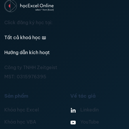
Click đăng ký học tại:
Tất cả khoá học
📖
Hướng dẫn kích hoạt
Công ty TNHH Zeitgeist
MST:
0315976395
Sản phẩm
Về tác giả
Khóa học Excel
Linkedin
Khóa học VBA
YouTube