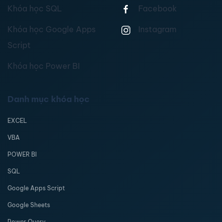
Khóa học SQL
Facebook
Khóa học Google Apps
Instagram
Script
Khóa học Power BI
Danh mục khóa học
EXCEL
VBA
POWER BI
SQL
Google Apps Script
Google Sheets
Power Query