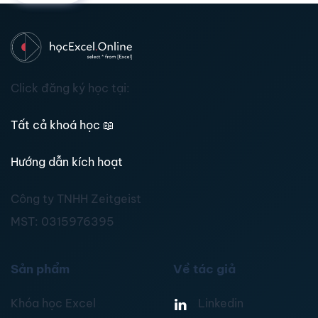
Click đăng ký học tại:
Tất cả khoá học
📖
Hướng dẫn kích hoạt
Công ty TNHH Zeitgeist
MST:
0315976395
Sản phẩm
Về tác giả
Khóa học Excel
Linkedin