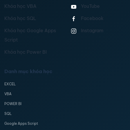
Khóa học VBA
YouTube
Khóa học SQL
Facebook
Khóa học Google Apps
Instagram
Script
Khóa học Power BI
Danh mục khóa học
EXCEL
VBA
POWER BI
SQL
Google Apps Script