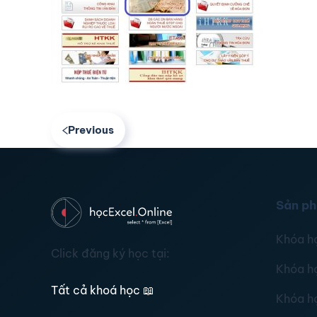
Previous
Sản p
Khóa h
Click đăng ký học tại:
Khóa h
Tất cả khoá học
📖
Khóa h