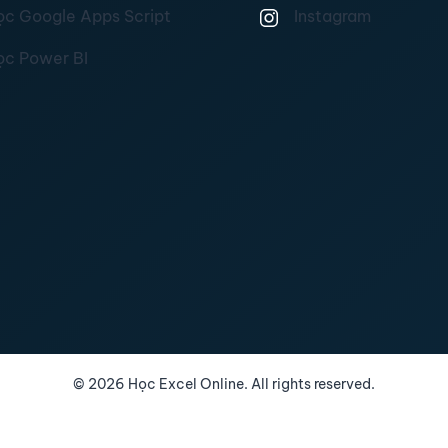
ọc Google Apps Script
Instagram
ọc Power BI
©
2026
Học Excel Online. All rights reserved.