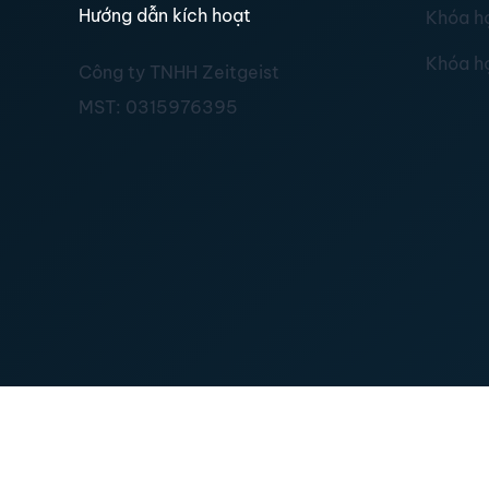
Hướng dẫn kích hoạt
Khóa h
Khóa h
Công ty TNHH Zeitgeist
MST:
0315976395