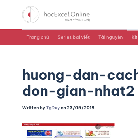
Trang chủ
Series bài viết
Tài nguyên
Kh
huong-dan-cach
don-gian-nhat2
Written by
TgDuy
on
23/05/2018
.