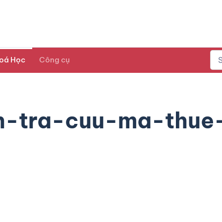
oá Học
Công cụ
-tra-cuu-ma-thue