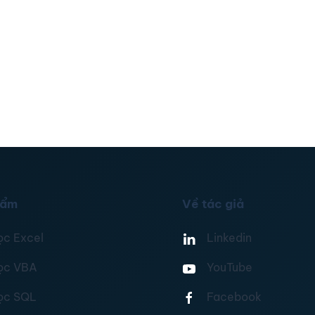
hẩm
Về tác giả
ọc Excel
Linkedin
ọc VBA
YouTube
ọc SQL
Facebook