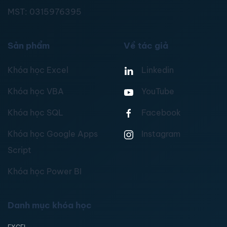
MST:
0315976395
Sản phẩm
Về tác giả
Khóa học Excel
Linkedin
Khóa học VBA
YouTube
Khóa học SQL
Facebook
Khóa học Google Apps
Instagram
Script
Khóa học Power BI
Danh mục khóa học