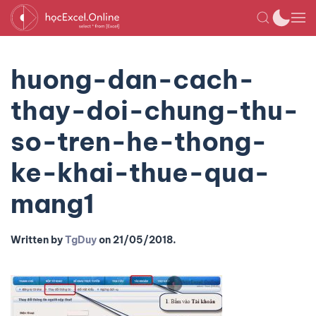
huong-dan-cach-
thay-doi-chung-thu-
so-tren-he-thong-
ke-khai-thue-qua-
mang1
Written by
TgDuy
on
21/05/2018
.