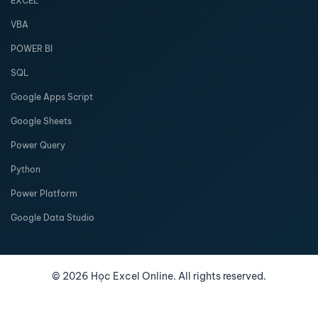
EXCEL
VBA
POWER BI
SQL
Google Apps Script
Google Sheets
Power Query
Python
Power Platform
Google Data Studio
©
2026
Học Excel Online. All rights reserved.