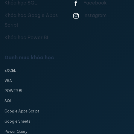
Khóa học SQL
Facebook
Khóa học Google Apps
Instagram
Script
Khóa học Power BI
Danh mục khóa học
EXCEL
VBA
POWER BI
SQL
Google Apps Script
Google Sheets
Power Query