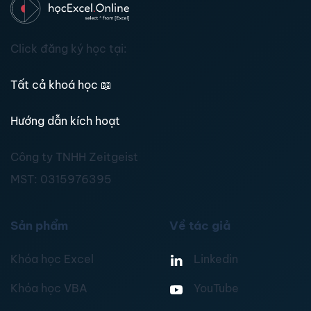
Click đăng ký học tại:
Tất cả khoá học
📖
Hướng dẫn kích hoạt
Công ty TNHH Zeitgeist
MST:
0315976395
Sản phẩm
Về tác giả
Khóa học Excel
Linkedin
Khóa học VBA
YouTube