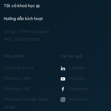
Tất cả khoá học
📖
Hướng dẫn kích hoạt
Công ty TNHH Zeitgeist
MST:
0315976395
Sản phẩm
Về tác giả
Khóa học Excel
Linkedin
Khóa học VBA
YouTube
Khóa học SQL
Facebook
Khóa học Google Apps
Instagram
Script