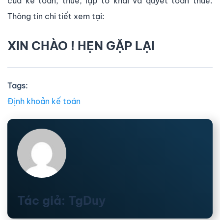
của kế toán, thuế, lập tờ khai và quyết toán thuế.
Thông tin chi tiết xem tại:
XIN CHÀO ! HẸN GẶP LẠI
Tags:
Định khoản kế toán
Tác giả: TgDuy