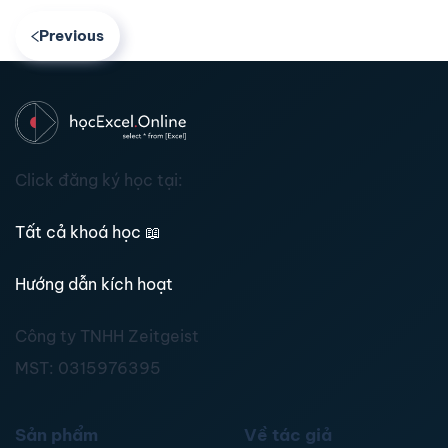
Previous
Click đăng ký học tại:
Tất cả khoá học
📖
Hướng dẫn kích hoạt
Công ty TNHH Zeitgeist
MST:
0315976395
Sản phẩm
Về tác giả