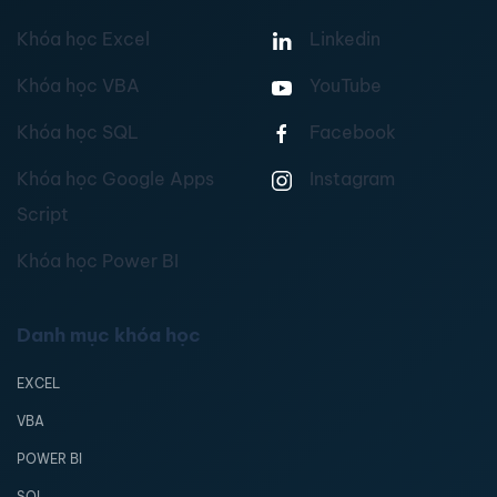
Khóa học Excel
Linkedin
Khóa học VBA
YouTube
Khóa học SQL
Facebook
Khóa học Google Apps
Instagram
Script
Khóa học Power BI
Danh mục khóa học
EXCEL
VBA
POWER BI
SQL