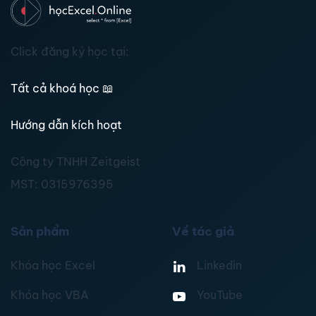
Click đăng ký học tại:
Tất cả khoá học
📖
Hướng dẫn kích hoạt
Công ty TNHH Zeitgeist
MST:
0315976395
Sản phẩm
Về tác giả
Khóa học Excel
Linkedin
Khóa học VBA
YouTube