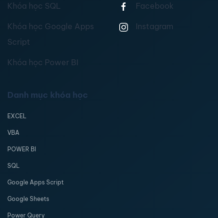
Khóa học SQL
Facebook
Khóa học Google Apps
Instagram
Script
Khóa học Power BI
Danh mục khóa học
EXCEL
VBA
POWER BI
SQL
Google Apps Script
Google Sheets
Power Query