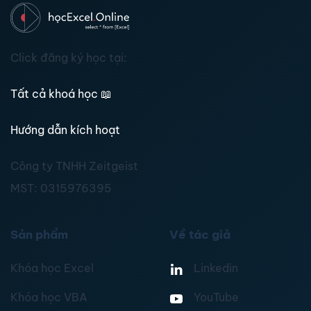
Click đăng ký học tại:
Tất cả khoá học
📖
Hướng dẫn kích hoạt
Công ty TNHH Zeitgeist
MST:
0315976395
Sản phẩm
Về tác giả
Khóa học Excel
Linkedin
Khóa học VBA
YouTube