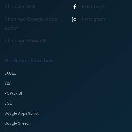
Khóa học SQL
Facebook
Khóa học Google Apps
Instagram
Script
Khóa học Power BI
Danh mục khóa học
EXCEL
VBA
POWER BI
SQL
Google Apps Script
Google Sheets