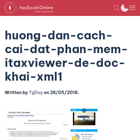
huong-dan-cach-
cai-dat-phan-mem-
itaxviewer-de-doc-
khai-xml1
Written by
TgDuy
on
28/05/2018
.