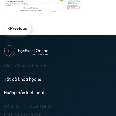
Previous
Click đăng ký học tại:
Tất cả khoá học
📖
Hướng dẫn kích hoạt
Công ty TNHH Zeitgeist
MST:
0315976395