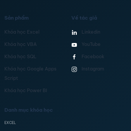
Sản phẩm
Về tác giả
Khóa học Excel
Linkedin
Khóa học VBA
YouTube
Khóa học SQL
Facebook
Khóa học Google Apps
Instagram
Script
Khóa học Power BI
Danh mục khóa học
EXCEL