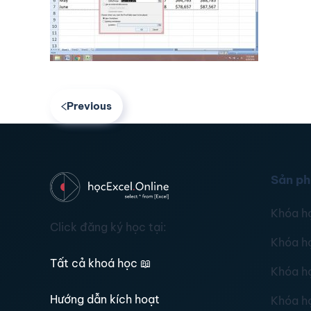
Previous
Sản p
Khóa h
Click đăng ký học tại:
Khóa h
Tất cả khoá học
📖
Khóa h
Hướng dẫn kích hoạt
Khóa h