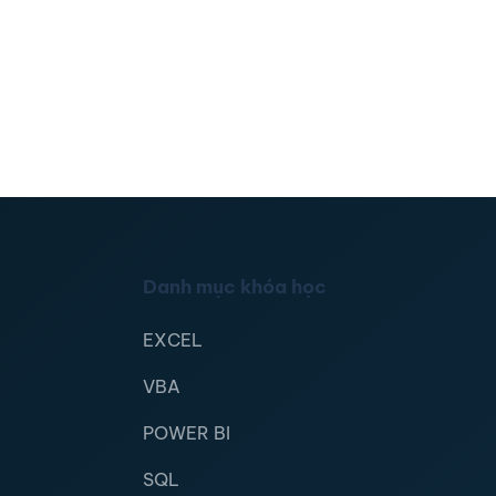
Danh mục khóa học
EXCEL
VBA
POWER BI
SQL