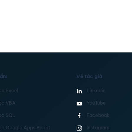
hẩm
Về tác giả
ọc Excel
Linkedin
ọc VBA
YouTube
ọc SQL
Facebook
ọc Google Apps Script
Instagram