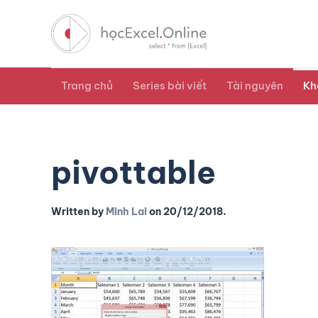
Trang chủ
Series bài viết
Tài nguyên
Kh
pivottable
Written by
Minh Lai
on
20/12/2018
.