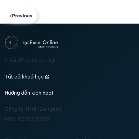
Previous
Click đăng ký học tại:
Tất cả khoá học
📖
Hướng dẫn kích hoạt
Công ty TNHH Zeitgeist
MST:
0315976395