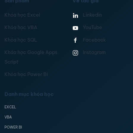
Sản phẩm
Về tác giả
Khóa học Excel
Linkedin
Khóa học VBA
YouTube
Khóa học SQL
Facebook
Khóa học Google Apps
Instagram
Script
Khóa học Power BI
Danh mục khóa học
EXCEL
VBA
POWER BI