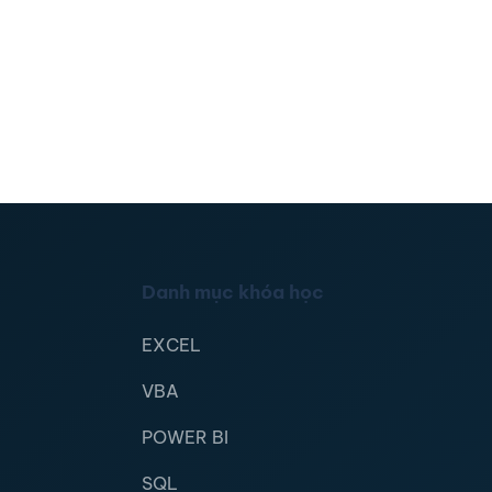
Danh mục khóa học
EXCEL
VBA
POWER BI
SQL