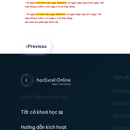
Previous
Sản p
Khóa h
Click đăng ký học tại:
Khóa h
Tất cả khoá học
📖
Khóa h
Hướng dẫn kích hoạt
Khóa h