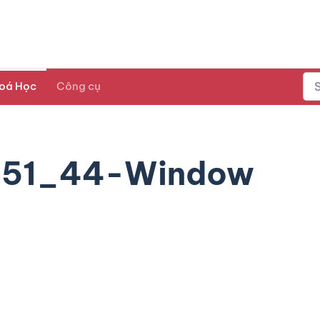
oá Học
Công cụ
_51_44-Window