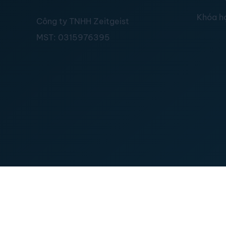
Khóa h
Công ty TNHH Zeitgeist
MST:
0315976395