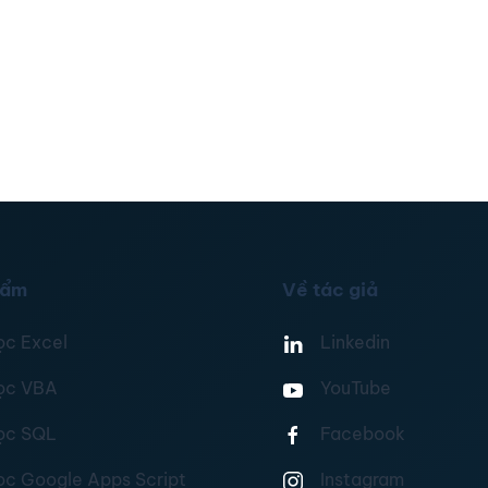
hẩm
Về tác giả
ọc Excel
Linkedin
ọc VBA
YouTube
ọc SQL
Facebook
ọc Google Apps Script
Instagram