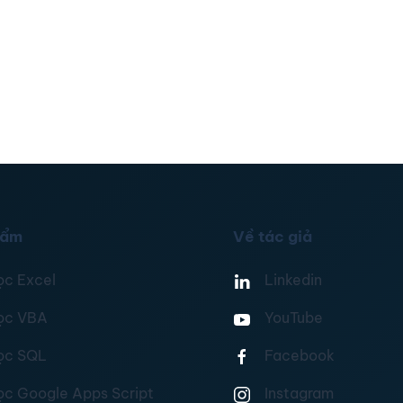
hẩm
Về tác giả
ọc Excel
Linkedin
ọc VBA
YouTube
ọc SQL
Facebook
ọc Google Apps Script
Instagram