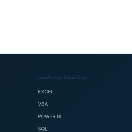
Danh mục khóa học
EXCEL
VBA
POWER BI
SQL