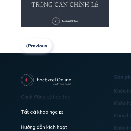
Previous
Sản p
Khóa h
Click đăng ký học tại:
Khóa h
Tất cả khoá học
📖
Khóa h
Hướng dẫn kích hoạt
Khóa h