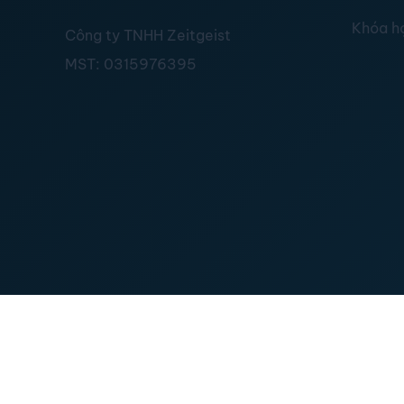
Khóa h
Công ty TNHH Zeitgeist
MST:
0315976395