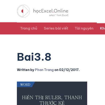
Trang chủ
Series bài viết
Tài nguyên
Kh
Bai3.8
Written by
Phan Trang
on
02/12/2017
.