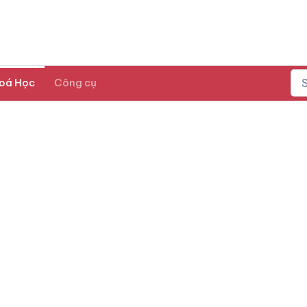
oá Học
Công cụ