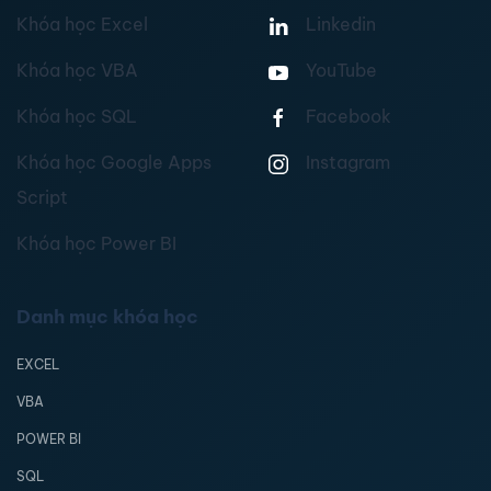
Khóa học Excel
Linkedin
Khóa học VBA
YouTube
Khóa học SQL
Facebook
Khóa học Google Apps
Instagram
Script
Khóa học Power BI
Danh mục khóa học
EXCEL
VBA
POWER BI
SQL