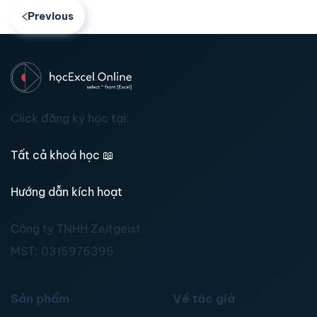
Previous
Click đăng ký học tại:
Tất cả khoá học
📖
Hướng dẫn kích hoạt
Công ty TNHH Zeitgeist
MST:
0315976395
Sản phẩm
Về tác giả