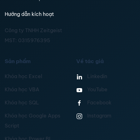
Hướng dẫn kích hoạt
Công ty TNHH Zeitgeist
MST:
0315976395
Sản phẩm
Về tác giả
Khóa học Excel
Linkedin
Khóa học VBA
YouTube
Khóa học SQL
Facebook
Khóa học Google Apps
Instagram
Script
Khóa học Power BI