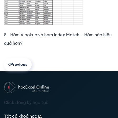
8- Hàm Vlookup và hàm Index Match – Hàm nào hiệu
quả hơn?
Previous
Click đăng ký học tại:
Tất cả khoá học
📖