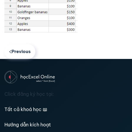
Previous
Click đăng ký học tại:
Tất cả khoá học
📖
Hướng dẫn kích hoạt