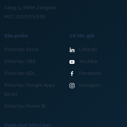
Công ty TNHH Zeitgeist
MST:
0315976395
Sản phẩm
Về tác giả
Khóa học Excel
Linkedin
Khóa học VBA
YouTube
Khóa học SQL
Facebook
Khóa học Google Apps
Instagram
Script
Khóa học Power BI
Danh mục khóa học