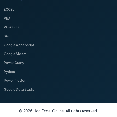
EXCEL
VBA
POWER BI
SQL
Google Apps Script
Google Sheets
Power Query
Python
Power Platform
Google Data Studio
©
2026
Học Excel Online. All rights reserved.