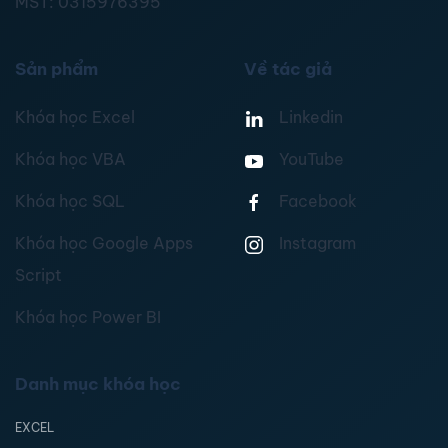
MST:
0315976395
Sản phẩm
Về tác giả
Khóa học Excel
Linkedin
Khóa học VBA
YouTube
Khóa học SQL
Facebook
Khóa học Google Apps
Instagram
Script
Khóa học Power BI
Danh mục khóa học
EXCEL