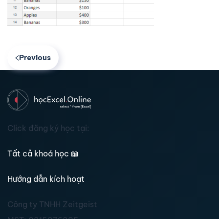
Previous
Click đăng ký học tại:
Tất cả khoá học
📖
Hướng dẫn kích hoạt
Công ty TNHH Zeitgeist