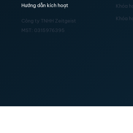
Hướng dẫn kích hoạt
Khóa h
Khóa h
Công ty TNHH Zeitgeist
MST:
0315976395