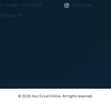
ọc Google Apps Script
Instagram
ọc Power BI
©
2026
Học Excel Online. All rights reserved.