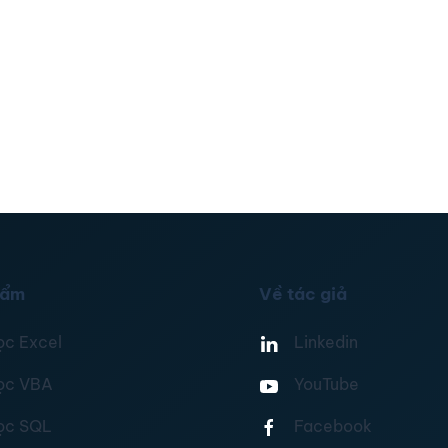
hẩm
Về tác giả
ọc Excel
Linkedin
ọc VBA
YouTube
ọc SQL
Facebook