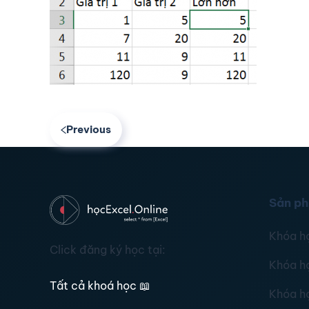
Previous
Sản p
Khóa h
Click đăng ký học tại:
Khóa h
Tất cả khoá học
📖
Khóa h