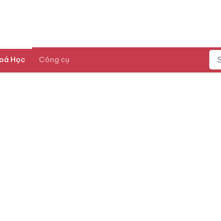
oá Học
Công cụ