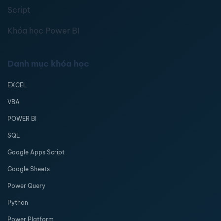
Script
Khóa học Power BI
Danh mục khóa học
EXCEL
VBA
POWER BI
SQL
Google Apps Script
Google Sheets
Power Query
Python
Power Platform