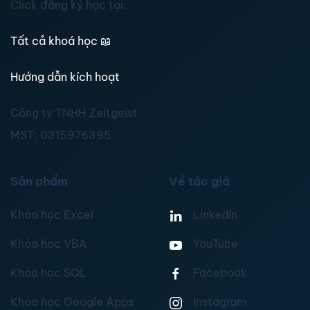
Click đăng ký học tại:
Tất cả khoá học
📖
Hướng dẫn kích hoạt
Công ty TNHH Zeitgeist
MST:
0315976395
Sản phẩm
Về tác giả
Khóa học Excel
Linkedin
Khóa học VBA
YouTube
Khóa học SQL
Facebook
Khóa học Google Apps
Instagram