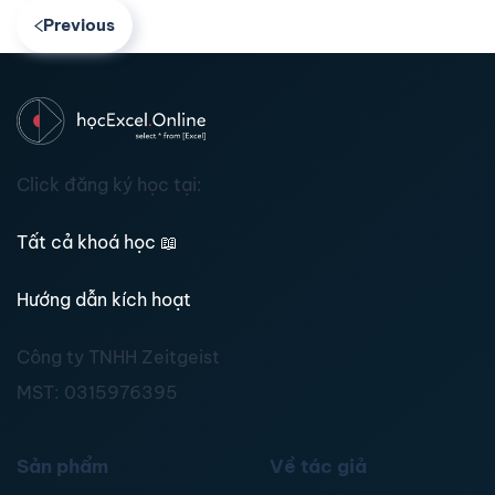
Previous
Click đăng ký học tại:
Tất cả khoá học
📖
Hướng dẫn kích hoạt
Công ty TNHH Zeitgeist
MST:
0315976395
Sản phẩm
Về tác giả