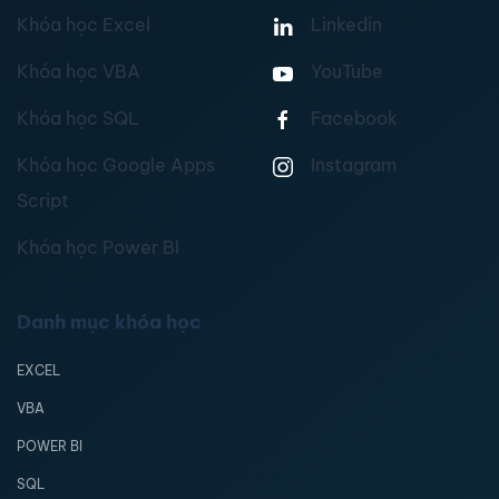
Khóa học Excel
Linkedin
Khóa học VBA
YouTube
Khóa học SQL
Facebook
Khóa học Google Apps
Instagram
Script
Khóa học Power BI
Danh mục khóa học
EXCEL
VBA
POWER BI
SQL