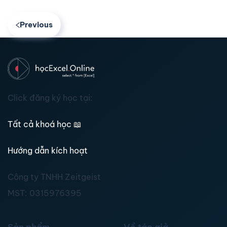
Previous
Click đăng ký học tại:
Tất cả khoá học
📖
Hướng dẫn kích hoạt
Công ty TNHH Zeitgeist
MST:
0315976395