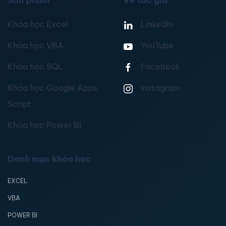
Sản phẩm
Về tác giả
Khóa học Excel
Linkedin
Khóa học VBA
YouTube
Khóa học SQL
Facebook
Khóa học Google Apps
Instagram
Script
Khóa học Power BI
Danh mục khóa học
EXCEL
VBA
POWER BI