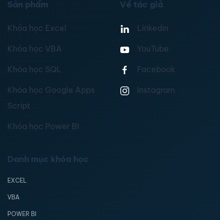
Sản phẩm
Về tác giả
Khóa học Excel
Linkedin
Khóa học VBA
YouTube
Khóa học SQL
Facebook
Khóa học Google Apps
Instagram
Script
Khóa học Power BI
Danh mục khóa học
EXCEL
VBA
POWER BI