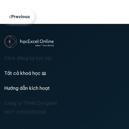
Previous
Click đăng ký học tại:
Tất cả khoá học
📖
Hướng dẫn kích hoạt
Công ty TNHH Zeitgeist
MST:
0315976395