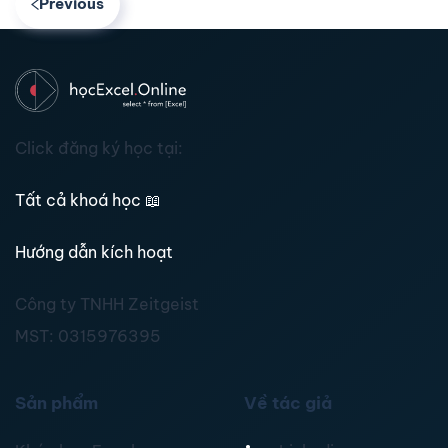
Previous
Click đăng ký học tại:
Tất cả khoá học
📖
Hướng dẫn kích hoạt
Công ty TNHH Zeitgeist
MST:
0315976395
Sản phẩm
Về tác giả