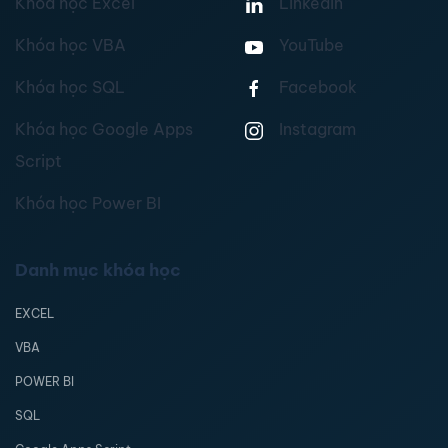
Khóa học Excel
Linkedin
Khóa học VBA
YouTube
Khóa học SQL
Facebook
Khóa học Google Apps
Instagram
Script
Khóa học Power BI
Danh mục khóa học
EXCEL
VBA
POWER BI
SQL