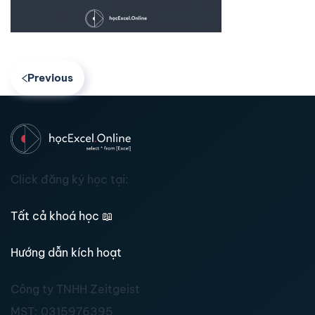
Previous
Click đăng ký học tại:
Tất cả khoá học
📖
Hướng dẫn kích hoạt
Công ty TNHH Zeitgeist
MST:
0315976395