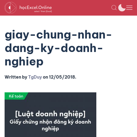
giay-chung-nhan-
dang-ky-doanh-
nghiep
Written by
TgDuy
on
12/05/2018
.