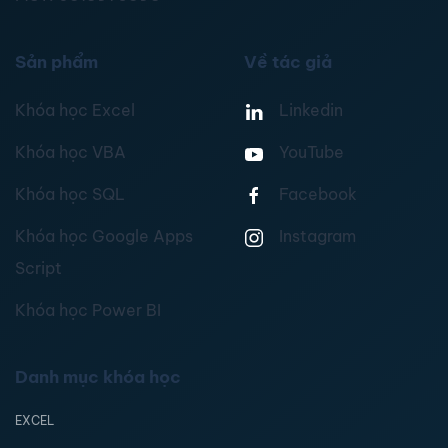
Sản phẩm
Về tác giả
Khóa học Excel
Linkedin
Khóa học VBA
YouTube
Khóa học SQL
Facebook
Khóa học Google Apps
Instagram
Script
Khóa học Power BI
Danh mục khóa học
EXCEL