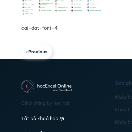
cai-dat-font-4
Previous
Sản p
Khóa h
Click đăng ký học tại:
Khóa h
Tất cả khoá học
📖
Khóa h