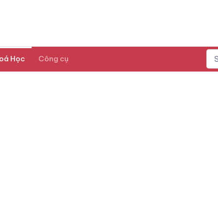
oá Học
Công cụ