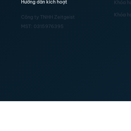
Hướng dẫn kích hoạt
Khóa h
Khóa h
Công ty TNHH Zeitgeist
MST:
0315976395