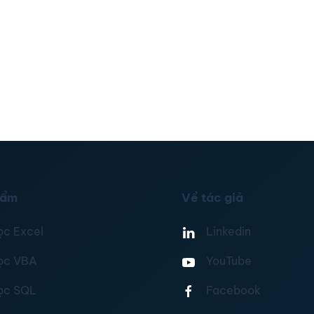
hẩm
Về tác giả
ọc Excel
Linkedin
ọc VBA
YouTube
ọc SQL
Facebook