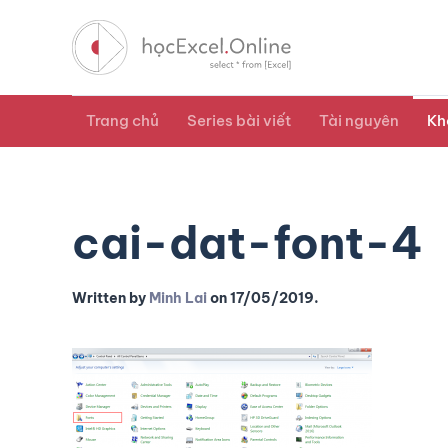
Trang chủ
Series bài viết
Tài nguyên
Kh
cai-dat-font-4
Written by
Minh Lai
on
17/05/2019
.