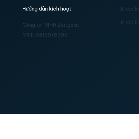
Hướng dẫn kích hoạt
Khóa h
Khóa h
Công ty TNHH Zeitgeist
MST:
0315976395