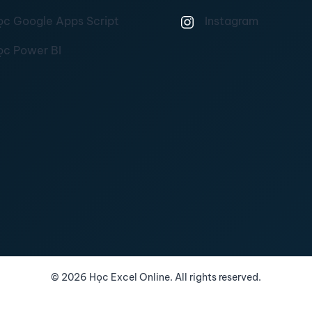
ọc Google Apps Script
Instagram
ọc Power BI
©
2026
Học Excel Online. All rights reserved.