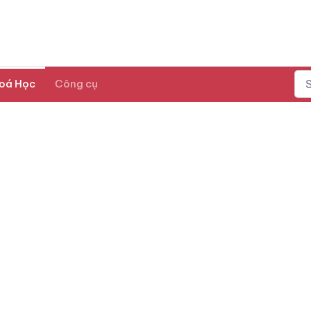
oá Học
Công cụ