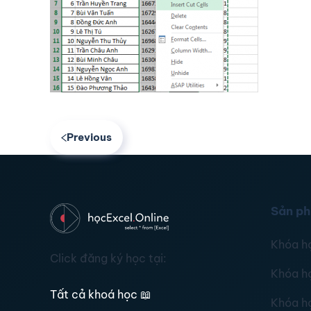
Previous
Sản p
Khóa h
Click đăng ký học tại:
Khóa h
Tất cả khoá học
📖
Khóa h