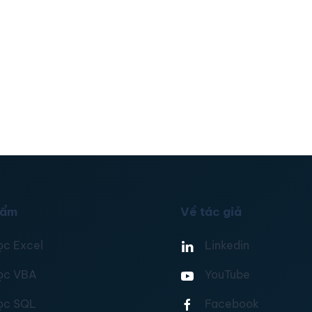
hẩm
Về tác giả
ọc Excel
Linkedin
ọc VBA
YouTube
ọc SQL
Facebook