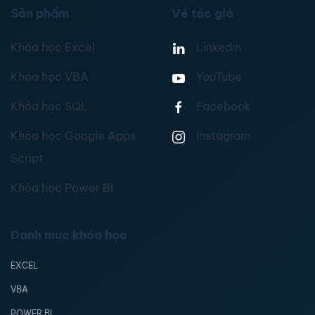
Sản phẩm
Về tác giả
Khóa học Excel
Linkedin
Khóa học VBA
YouTube
Khóa học SQL
Facebook
Khóa học Google Apps
Instagram
Script
Khóa học Power BI
Danh mục khóa học
EXCEL
VBA
POWER BI