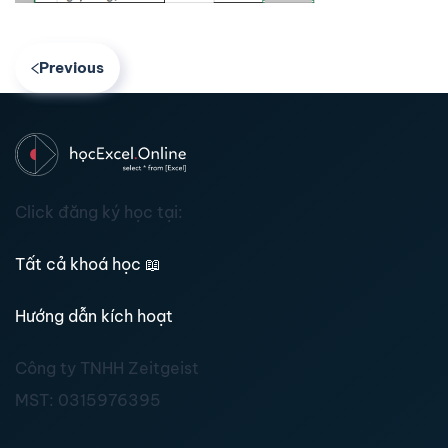
Previous
Click đăng ký học tại:
Tất cả khoá học
📖
Hướng dẫn kích hoạt
Công ty TNHH Zeitgeist
MST:
0315976395