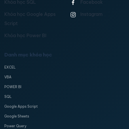
Khóa học SQL
Facebook
Khóa học Google Apps
Instagram
Script
Khóa học Power BI
Danh mục khóa học
EXCEL
VBA
POWER BI
SQL
Google Apps Script
Google Sheets
Power Query