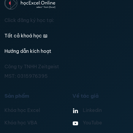
Click đăng ký học tại:
Tất cả khoá học
📖
Hướng dẫn kích hoạt
Công ty TNHH Zeitgeist
MST:
0315976395
Sản phẩm
Về tác giả
Khóa học Excel
Linkedin
Khóa học VBA
YouTube