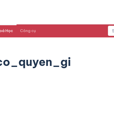
oá Học
Công cụ
co_quyen_gi