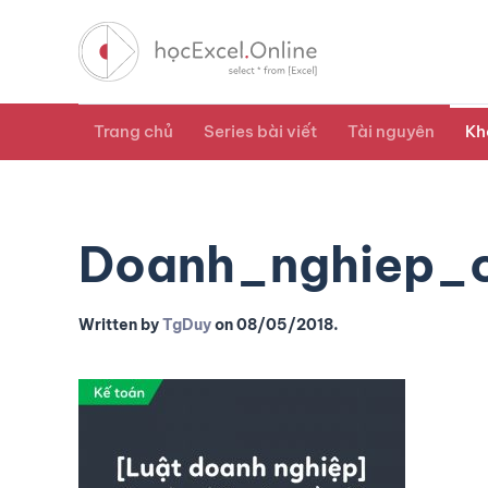
Trang chủ
Series bài viết
Tài nguyên
Kh
Doanh_nghiep_
Written by
TgDuy
on
08/05/2018
.