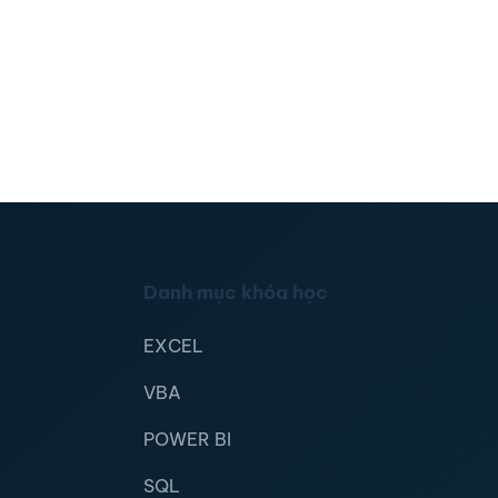
Danh mục khóa học
EXCEL
VBA
POWER BI
SQL