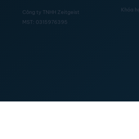
Khóa h
Công ty TNHH Zeitgeist
MST:
0315976395