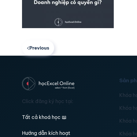
Previous
Sản p
Khóa h
Click đăng ký học tại:
Khóa h
Tất cả khoá học
📖
Khóa h
Hướng dẫn kích hoạt
Khóa h