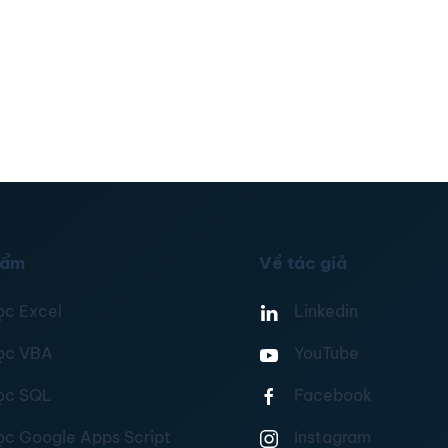
hẩm
Về tác giả
ọc Excel
Linkedin
ọc VBA
YouTube
ọc SQL
Facebook
ọc Google Apps Script
Instagram